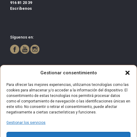
916 81 20 39
Escríbenos
Síguenos en:
Gestionar consentimiento
Para ofrecer las mejores experiencias, utilizamos tecnologías como las
cookies para almacenar y/o acceder a la información del dispositivo. El
consentimiento de estas tecnologías nos permitirá procesar datos
como el comportamiento de navegación o las identificaciones únicas en
este sitio. No consentir o retirar el consentimiento, puede afectar
negativamente a ciertas características y funciones.
Gestionar los servicios
© 2025 Centro Comercial Bulevar Getafe. Todos los derechos