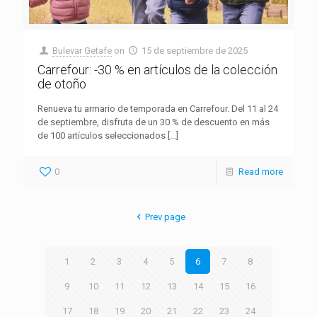
Bulevar Getafe
on
15 de septiembre de 2025
Carrefour: -30 % en artículos de la colección
de otoño
Renueva tu armario de temporada en Carrefour. Del 11 al 24
de septiembre, disfruta de un 30 % de descuento en más
de 100 artículos seleccionados
[…]
0
Read more
Prev page
1
2
3
4
5
6
7
8
9
10
11
12
13
14
15
16
17
18
19
20
21
22
23
24