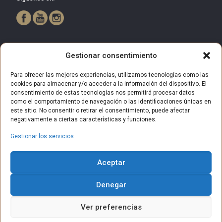
Gestionar consentimiento
Para ofrecer las mejores experiencias, utilizamos tecnologías como las
cookies para almacenar y/o acceder a la información del dispositivo. El
consentimiento de estas tecnologías nos permitirá procesar datos
como el comportamiento de navegación o las identificaciones únicas en
este sitio. No consentir o retirar el consentimiento, puede afectar
negativamente a ciertas características y funciones.
Gestionar los servicios
© 2025 Centro Comercial Bulevar Getafe. Todos los derechos
Aceptar
reservados.
Aviso Legal
Política de privacidad
Política de Cookies
Denegar
Política de privacidad (RRSS)
Contacto
Ver preferencias