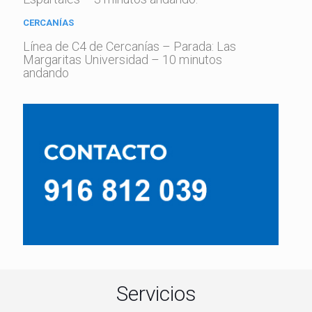
CERCANÍAS
Línea de C4 de Cercanías – Parada: Las
Margaritas Universidad – 10 minutos
andando
Servicios