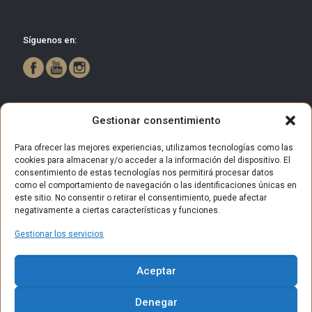
Síguenos en:
Gestionar consentimiento
Para ofrecer las mejores experiencias, utilizamos tecnologías como las
cookies para almacenar y/o acceder a la información del dispositivo. El
consentimiento de estas tecnologías nos permitirá procesar datos
como el comportamiento de navegación o las identificaciones únicas en
este sitio. No consentir o retirar el consentimiento, puede afectar
negativamente a ciertas características y funciones.
Gestionar los servicios
© 2025 Centro Comercial Bulevar Getafe. Todos los derechos
Aceptar
reservados.
Aviso Legal
Política de privacidad
Política de Cookies
Denegar
Política de privacidad (RRSS)
Contacto