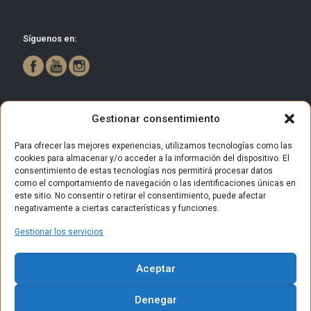
Síguenos en:
Gestionar consentimiento
Para ofrecer las mejores experiencias, utilizamos tecnologías como las
cookies para almacenar y/o acceder a la información del dispositivo. El
consentimiento de estas tecnologías nos permitirá procesar datos
como el comportamiento de navegación o las identificaciones únicas en
este sitio. No consentir o retirar el consentimiento, puede afectar
negativamente a ciertas características y funciones.
Gestionar los servicios
© 2025 Centro Comercial Bulevar Getafe. Todos los derechos
Aceptar
reservados.
Aviso Legal
Política de privacidad
Política de Cookies
Denegar
Política de privacidad (RRSS)
Contacto