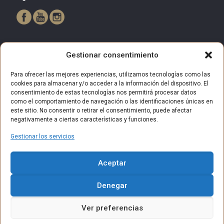
Gestionar consentimiento
Para ofrecer las mejores experiencias, utilizamos tecnologías como las
cookies para almacenar y/o acceder a la información del dispositivo. El
consentimiento de estas tecnologías nos permitirá procesar datos
como el comportamiento de navegación o las identificaciones únicas en
este sitio. No consentir o retirar el consentimiento, puede afectar
negativamente a ciertas características y funciones.
Gestionar los servicios
© 2025 Centro Comercial Bulevar Getafe. Todos los derechos
Aceptar
reservados.
Aviso Legal
Política de privacidad
Política de Cookies
Denegar
Política de privacidad (RRSS)
Contacto
Ver preferencias