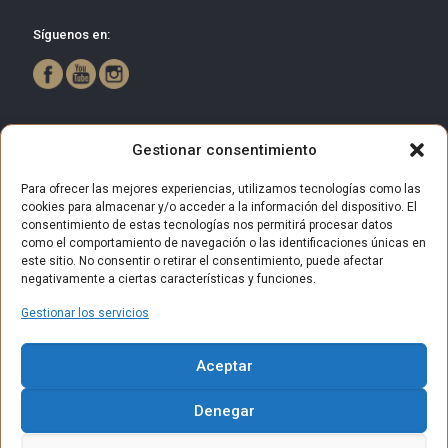
Síguenos en:
Gestionar consentimiento
Para ofrecer las mejores experiencias, utilizamos tecnologías como las
cookies para almacenar y/o acceder a la información del dispositivo. El
consentimiento de estas tecnologías nos permitirá procesar datos
como el comportamiento de navegación o las identificaciones únicas en
este sitio. No consentir o retirar el consentimiento, puede afectar
negativamente a ciertas características y funciones.
Gestionar los servicios
© 2025 Centro Comercial Bulevar Getafe. Todos los derechos
Aceptar
reservados.
Aviso Legal
Política de privacidad
Política de Cookies
Denegar
Política de privacidad (RRSS)
Contacto