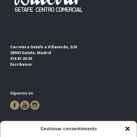
Carretera Getafe a Villaverde, S/N
28903 Getafe, Madrid
916 81 20 39
Escríbenos
Síguenos en:
Gestionar consentimiento