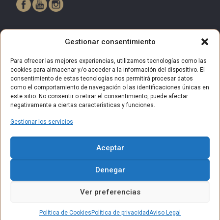
Gestionar consentimiento
Para ofrecer las mejores experiencias, utilizamos tecnologías como las
cookies para almacenar y/o acceder a la información del dispositivo. El
consentimiento de estas tecnologías nos permitirá procesar datos
como el comportamiento de navegación o las identificaciones únicas en
este sitio. No consentir o retirar el consentimiento, puede afectar
negativamente a ciertas características y funciones.
Gestionar los servicios
© 2025 Centro Comercial Bulevar Getafe. Todos los derechos
Aceptar
reservados.
Aviso Legal
Política de privacidad
Política de Cookies
Denegar
Política de privacidad (RRSS)
Contacto
Ver preferencias
Política de Cookies
Política de privacidad
Aviso Legal