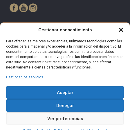
Gestionar consentimiento
Para ofrecer las mejores experiencias, utilizamos tecnologías como las
cookies para almacenar y/o acceder a la información del dispositivo. El
consentimiento de estas tecnologías nos permitirá procesar datos
como el comportamiento de navegación o las identificaciones únicas en
este sitio. No consentir o retirar el consentimiento, puede afectar
negativamente a ciertas características y funciones.
Gestionar los servicios
© 2025 Centro Comercial Bulevar Getafe. Todos los derechos
Aceptar
reservados.
Aviso Legal
Política de privacidad
Política de Cookies
Denegar
Política de privacidad (RRSS)
Contacto
Ver preferencias