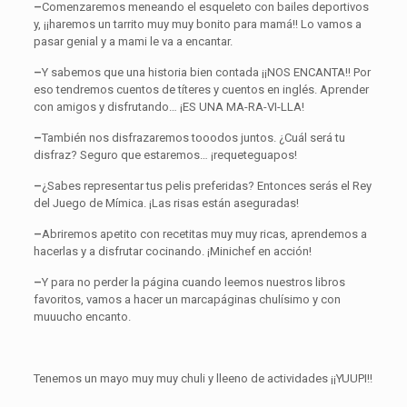
–
Comenzaremos meneando el esqueleto con bailes deportivos
y, ¡¡haremos un tarrito muy muy bonito para mamá!! Lo vamos a
pasar genial y a mami le va a encantar.
–
Y sabemos que una historia bien contada ¡¡NOS ENCANTA!! Por
eso tendremos cuentos de títeres y cuentos en inglés. Aprender
con amigos y disfrutando… ¡ES UNA MA-RA-VI-LLA!
–
También nos disfrazaremos tooodos juntos. ¿Cuál será tu
disfraz? Seguro que estaremos… ¡requeteguapos!
–
¿Sabes representar tus pelis preferidas? Entonces serás el Rey
del Juego de Mímica. ¡Las risas están aseguradas!
–
Abriremos apetito con recetitas muy muy ricas, aprendemos a
hacerlas y a disfrutar cocinando. ¡Minichef en acción!
–
Y para no perder la página cuando leemos nuestros libros
favoritos, vamos a hacer un marcapáginas chulísimo y con
muuucho encanto.
Tenemos un mayo muy muy chuli y lleeno de actividades ¡¡YUUPI!!