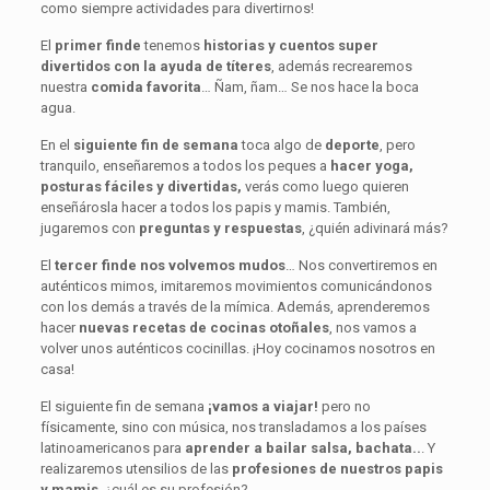
como siempre actividades para divertirnos!
El
primer finde
tenemos
historias y cuentos super
divertidos con la ayuda de títeres
, además recrearemos
nuestra
comida favorita
… Ñam, ñam… Se nos hace la boca
agua.
En el
siguiente fin de semana
toca algo de
deporte
, pero
tranquilo, enseñaremos a todos los peques a
hacer yoga,
posturas fáciles y divertidas,
verás como luego quieren
enseñárosla hacer a todos los papis y mamis. También,
jugaremos con
preguntas y respuestas
, ¿quién adivinará más?
El
tercer finde nos volvemos mudos
… Nos convertiremos en
auténticos mimos, imitaremos movimientos comunicándonos
con los demás a través de la mímica. Además, aprenderemos
hacer
nuevas recetas de cocinas otoñales
, nos vamos a
volver unos auténticos cocinillas. ¡Hoy cocinamos nosotros en
casa!
El siguiente fin de semana
¡vamos a viajar!
pero no
físicamente, sino con música, nos transladamos a los países
latinoamericanos para
aprender a bailar salsa, bachata..
. Y
realizaremos utensilios de las
profesiones de nuestros papis
y mamis
, ¿cuál es su profesión?