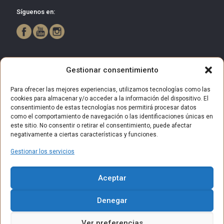
Síguenos en:
Gestionar consentimiento
Para ofrecer las mejores experiencias, utilizamos tecnologías como las
cookies para almacenar y/o acceder a la información del dispositivo. El
consentimiento de estas tecnologías nos permitirá procesar datos
como el comportamiento de navegación o las identificaciones únicas en
este sitio. No consentir o retirar el consentimiento, puede afectar
negativamente a ciertas características y funciones.
Gestionar los servicios
© 2025 Centro Comercial Bulevar Getafe. Todos los derechos
Aceptar
reservados.
Aviso Legal
Política de privacidad
Política de Cookies
Denegar
Política de privacidad (RRSS)
Contacto
Ver preferencias