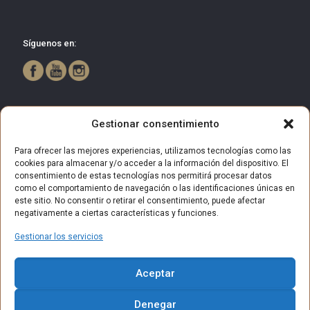
Síguenos en:
Gestionar consentimiento
Para ofrecer las mejores experiencias, utilizamos tecnologías como las
cookies para almacenar y/o acceder a la información del dispositivo. El
consentimiento de estas tecnologías nos permitirá procesar datos
como el comportamiento de navegación o las identificaciones únicas en
este sitio. No consentir o retirar el consentimiento, puede afectar
negativamente a ciertas características y funciones.
Gestionar los servicios
© 2025 Centro Comercial Bulevar Getafe. Todos los derechos
Aceptar
reservados.
Aviso Legal
Política de privacidad
Política de Cookies
Denegar