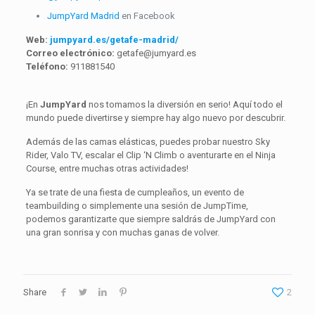
JumpYard Madrid
en Facebook
Web:
jumpyard.es/getafe-madrid/
Correo electrónico:
getafe@jumyard.es
Teléfono:
911881540
¡En
JumpYard
nos tomamos la diversión en serio! Aquí todo el
mundo puede divertirse y siempre hay algo nuevo por descubrir.
Además de las camas elásticas, puedes probar nuestro Sky
Rider, Valo TV, escalar el Clip ‘N Cli
mb o
aventurart
e
en el Ninja
Cours
e,
entre
muchas otras actividades!
Ya se trate de una fiesta de cumpleaños, un evento de
teambuilding o simplemente una sesión de JumpTime,
podemos garantizarte que siempre saldrás de JumpYard con
una gr
an sonrisa y con muchas ganas de volver
.
Share
2