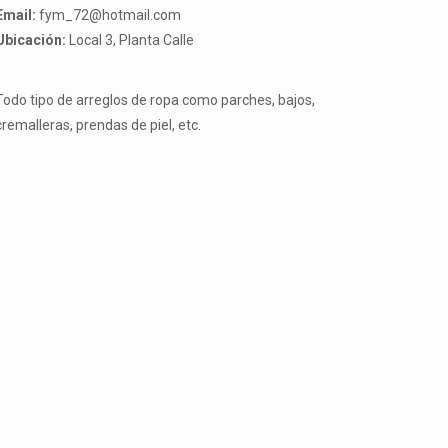
Email:
fym_72@hotmail.com
Ubicación:
Local 3, Planta Calle
Todo tipo de arreglos de ropa como parches, bajos,
cremalleras, prendas de piel, etc.