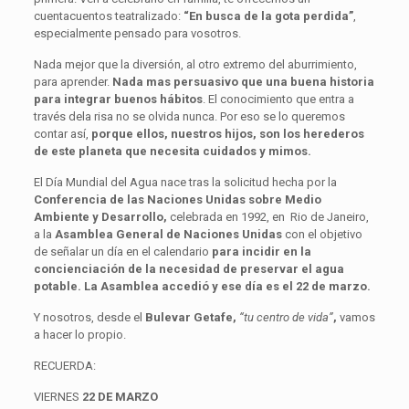
cuentacuentos teatralizado:
“En busca de la gota perdida”
,
especialmente pensado para vosotros.
Nada mejor que la diversión, al otro extremo del aburrimiento,
para aprender.
Nada mas persuasivo que una buena historia
para integrar buenos hábitos
. El conocimiento que entra a
través dela risa no se olvida nunca. Por eso se lo queremos
contar así,
porque ellos, nuestros hijos, son los herederos
de este planeta que necesita cuidados y mimos.
El Día Mundial del Agua nace tras la solicitud hecha por la
Conferencia de las Naciones Unidas sobre Medio
Ambiente y Desarrollo,
celebrada en 1992, en Rio de Janeiro,
a la
Asamblea General de Naciones Unidas
con el objetivo
de señalar un día en el calendario
para incidir en la
concienciación de la necesidad de preservar el agua
potable. La Asamblea accedió y ese día es el 22 de marzo.
Y nosotros, desde el
Bulevar Getafe,
“tu centro de vida”
,
vamos
a hacer lo propio.
RECUERDA:
VIERNES
22 DE MARZO