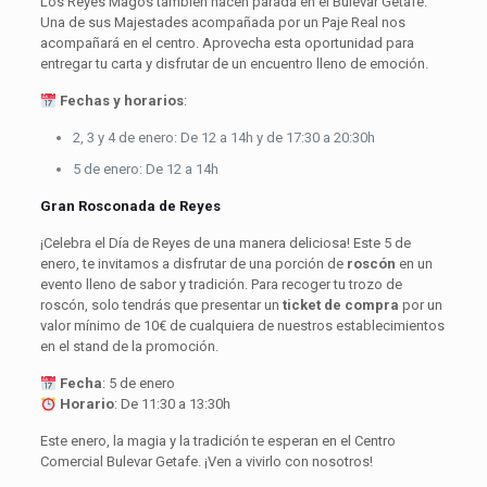
Los Reyes Magos también hacen parada en el Bulevar Getafe.
Una de sus Majestades acompañada por un Paje Real nos
acompañará en el centro. Aprovecha esta oportunidad para
entregar tu carta y disfrutar de un encuentro lleno de emoción.
Fechas y horarios
:
2, 3 y 4 de enero: De 12 a 14h y de 17:30 a 20:30h
5 de enero: De 12 a 14h
Gran Rosconada de Reyes
¡Celebra el Día de Reyes de una manera deliciosa! Este 5 de
enero, te invitamos a disfrutar de una porción de
roscón
en un
evento lleno de sabor y tradición. Para recoger tu trozo de
roscón, solo tendrás que presentar un
ticket de compra
por un
valor mínimo de 10€ de cualquiera de nuestros establecimientos
en el stand de la promoción.
Fecha
: 5 de enero
Horario
: De 11:30 a 13:30h
Este enero, la magia y la tradición te esperan en el Centro
Comercial Bulevar Getafe. ¡Ven a vivirlo con nosotros!