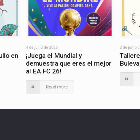
4 de junio de 2026
2 de junio 
¡Juega el Mundial y
ulio en
Tallere
demuestra que eres el mejor
Buleva
al EA FC 26!
Read more