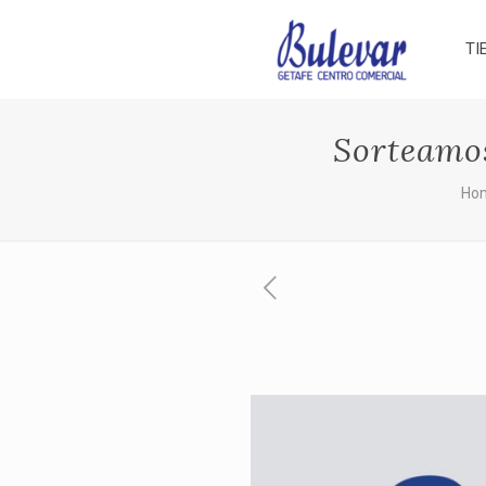
TI
Sorteamos
Ho