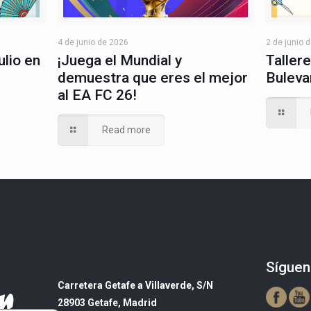
4 de junio de 2026
2 de junio 
¡Juega el Mundial y
ulio en
Tallere
demuestra que eres el mejor
Buleva
al EA FC 26!
Read more
Síguen
Carretera Getafe a Villaverde, S/N
28903 Getafe, Madrid