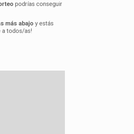
orteo
podrías conseguir
rás más abajo
y estás
e a todos/as!