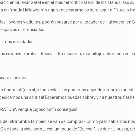
cio en Bulevar Getafe en el más terrorífico stand de los stands, eso s
ma en “moda Halloween” y riquísimos caramelos para jugar a “Truco o tra
niños, jóvenes y adultos, podrán pasarse por el tocador de Halloween en 
 espacios diferenciados:
ados más enredados
as creativo: zombie, drácula … En resumen, maquillaje sobre todo en col
scara o peluca
n Photocall (eso sí, a todo color): no podemos dejar de inmortalizar es
 dedicarnos una sonrisa! Esperamos puedas sobrevivir a nuestros flashe
RATO. ¡A ver qué jugoso botín conseguís!
s de ultratumba también se van de compras? Como ya lo sabíamos nos
O de toda la vida, pero … con un toque de “Bulevar”, es decir … busca, 