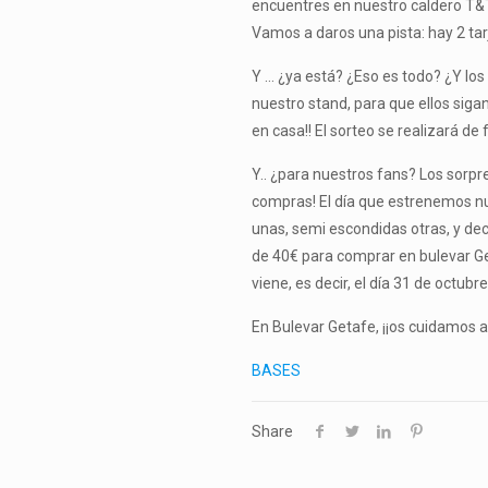
encuentres en nuestro caldero T&T
Vamos a daros una pista: hay 2 ta
Y … ¿ya está? ¿Eso es todo? ¿Y lo
nuestro stand, para que ellos sigan
en casa!! El sorteo se realizará de
Y.. ¿para nuestros fans? Los sor
compras! El día que estrenemos nu
unas, semi escondidas otras, y dec
de 40€ para comprar en bulevar Ge
viene, es decir, el día 31 de octubre
En Bulevar Getafe, ¡¡os cuidamos a
BASES
Share