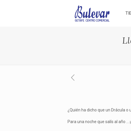
TI
L
¿Quién ha dicho que un Drácula o 
Para una noche que salís al añ