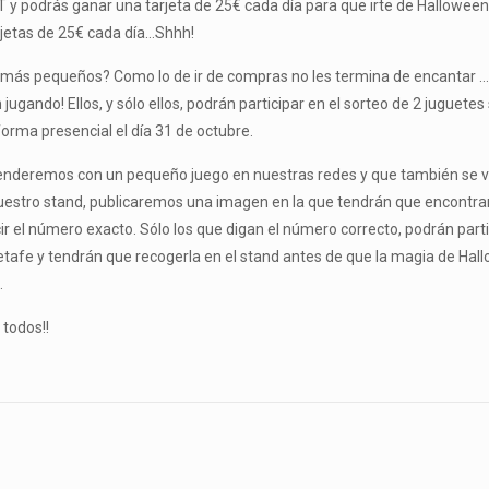
 y podrás ganar una tarjeta de 25€ cada día para que irte de Hallowee
rjetas de 25€ cada día…Shhh!
s más pequeños? Como lo de ir de compras no les termina de encantar …
 jugando! Ellos, y sólo ellos, podrán participar en el sorteo de 2 juguete
 forma presencial el día 31 de octubre.
prenderemos con un pequeño juego en nuestras redes y que también se 
estro stand, publicaremos una imagen en la que tendrán que encontrar
ir el número exacto. Sólo los que digan el número correcto, podrán parti
tafe y tendrán que recogerla en el stand antes de que la magia de Ha
.
 todos!!