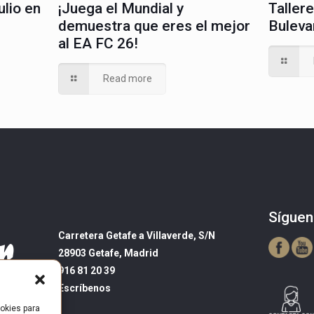
¡Juega el Mundial y
ulio en
Tallere
demuestra que eres el mejor
Buleva
al EA FC 26!
Read more
Síguen
Carretera Getafe a Villaverde, S/N
28903 Getafe, Madrid
916 81 20 39
Escríbenos
okies para