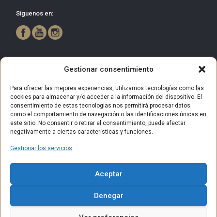
Síguenos en:
Gestionar consentimiento
Para ofrecer las mejores experiencias, utilizamos tecnologías como las
cookies para almacenar y/o acceder a la información del dispositivo. El
consentimiento de estas tecnologías nos permitirá procesar datos
como el comportamiento de navegación o las identificaciones únicas en
este sitio. No consentir o retirar el consentimiento, puede afectar
negativamente a ciertas características y funciones.
Gestionar los servicios
© 2025 Centro Comercial Bulevar Getafe. Todos los derechos
Aceptar
reservados.
Aviso Legal
Política de privacidad
Política de Cookies
Denegar
Política de privacidad (RRSS)
Contacto