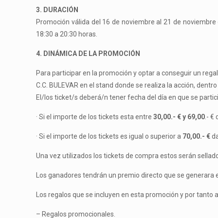
3. DURACIÓN
Promoción válida del 16 de noviembre al 21 de noviembre de
18:30 a 20:30 horas.
4. DINÁMICA DE LA PROMOCIÓN
Para participar en la promoción y optar a conseguir un regal
C.C. BULEVAR en el stand donde se realiza la acción,
dentro
El/los ticket/s deberá/n tener
fecha del día en que se parti
·
Si el importe de los tickets esta entre
30,00.-
€
y 69,00
.-
€
·
Si el importe de los tickets es igual o superior a
70,00.-
€
d
Una vez utilizados los tickets de compra estos serán sellad
Los ganadores tendrán un premio directo que se generara
Los regalos que se incluyen en esta promoción y por tanto a
– Regalos promocionales.