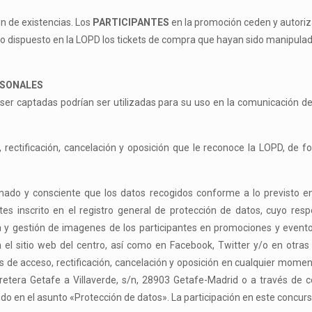
in de existencias. Los
PARTICIPANTES
en la promoción ceden y autoriza
o dispuesto en la LOPD los tickets de compra que hayan sido manipula
RSONALES
 captadas podrían ser utilizadas para su uso en la comunicación de es
 rectificación, cancelación y oposición que le reconoce la LOPD, de fo
rmado y consciente que los datos recogidos conforme a lo previsto en
tes inscrito en el registro general de protección de datos, cuyo re
ma y gestión de imagenes de los participantes en promociones y evento
 el sitio web del centro, así como en Facebook, Twitter y/o en otra
de acceso, rectificación, cancelación y oposición en cualquier momen
retera Getafe a Villaverde, s/n, 28903 Getafe-Madrid o a través de c
ndo en el asunto «Protección de datos». La participación en este concurs