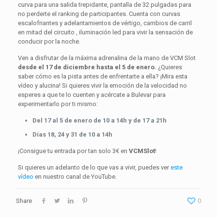
curva para una salida trepidante, pantalla de 32 pulgadas para
no perderte el ranking de participantes. Cuenta con curvas
escalofriantes y adelantamientos de vértigo, cambios de carril
en mitad del circuito , iluminación led para vivir la sensación de
conducir por la noche.
Ven a disfrutar de la máxima adrenalina de la mano de VCM Slot
desde el 17 de diciembre hasta el 5 de enero.
¿Quieres
saber cómo es la pista antes de enfrentarte a ella? ¡Mira esta
vídeo y alucina! Si quieres vivir la emoción de la velocidad no
esperes a que te lo cuenten y acércate a Bulevar para
experimentarlo por ti mismo:
Del 17 al 5 de enero de 10 a 14h y de 17 a 21h
Días 18, 24 y 31 de 10 a 14h
¡Consigue tu entrada por tan solo 3€ en
VCMSlot
!
Si quieres un adelanto de lo que vas a vivir, puedes ver
este
vídeo
en nuestro canal de YouTube.
Share
0