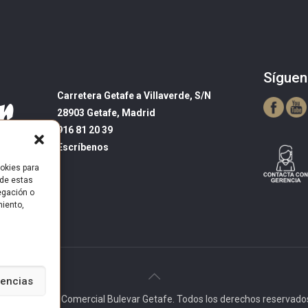
Síguen
Carretera Getafe a Villaverde, S/N
28903 Getafe, Madrid
916 81 20 39
Escríbenos
okies para
 de estas
egación o
miento,
rencias
 2025 Centro Comercial Bulevar Getafe. Todos los derechos reservado