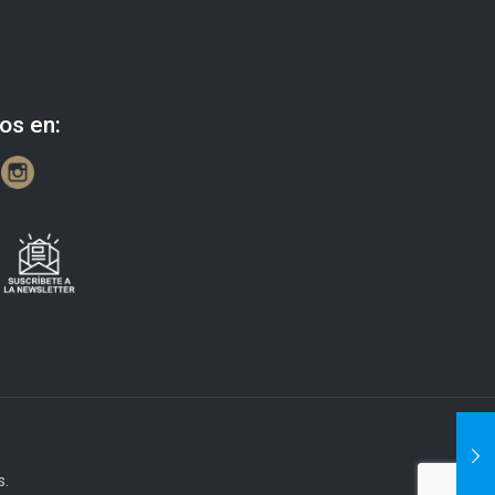
os en:
s.