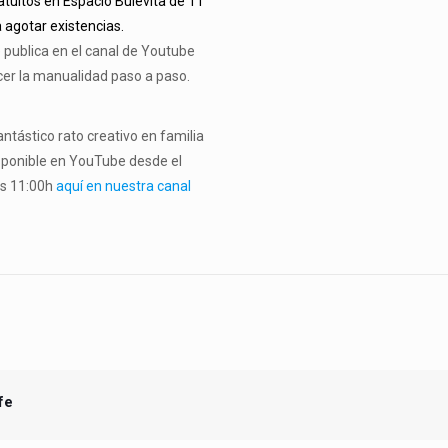
atuitos en Espacio Bulevita de 11
a agotar existencias.
publica en el canal de Youtube
acer la manualidad paso a paso.
ntástico rato creativo en familia
isponible en YouTube desde el
as 11:00h
aquí en nuestra canal
fe