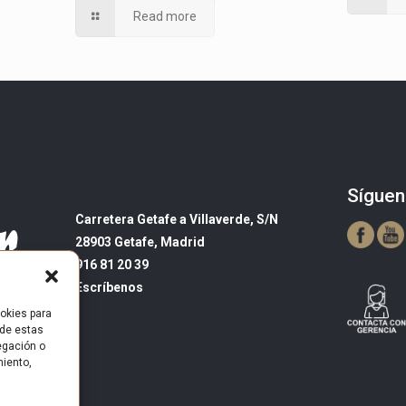
Read more
Síguen
Carretera Getafe a Villaverde, S/N
28903 Getafe, Madrid
916 81 20 39
Escríbenos
okies para
 de estas
egación o
miento,