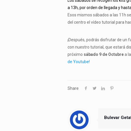
Los sábados se recogen los kits gr
a 13h, por orden de llegada y hast
Esos mismos sábados a las 11h se 
del centro el vídeo tutorial para h
¡Después, podrás disfrutar de un fa
con nuestro tutorial, que estará d
próximo
sábado 9 de Octubre
a l
de Youtube!
Share
Bulevar Geta