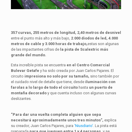
357 curvas, 255 metros de longitud, 2,40 metros de desnivel
entre el punto más alto y más bajo,
2.000 diodos de led, 4.000
metros de cable y 3.000 horas de trabajo,
estas son algunas
de las impactantes cifras de
la pista de Scalextric más
grande del mundo.
Esta increíble pista se encuentra
en el Centro Comercial
Bulevar Getafe
y ha sido creada por Juan Carlos Pajares. El
circuito
impresiona no solo por su tamaño,
sino también por
el cuidado nivel de detalle que tiene, desde
iluminación con
farolas a lo largo de todo el circuito
hasta
un puerto de
montaña decorado
y que cuenta incluso con algunas curvas
deslizantes.
“Para dar una vuelta completa alguien que sepa
necesitará aproximadamente unos tres minutos”,
explica
su creador, Juan Carlos Pajares, para
‘Niusdiario’
. La pista está
preparada
para que jueguen entre 1 y 4 personas,
y se