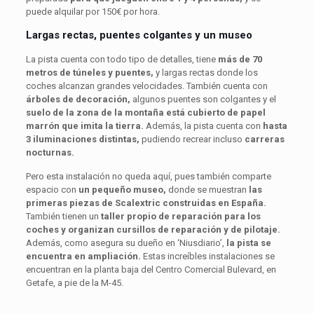
puede alquilar por 150€ por hora.
Largas rectas, puentes colgantes y un museo
La pista cuenta con todo tipo de detalles, tiene
más de 70
metros de túneles y puentes,
y largas rectas donde los
coches alcanzan grandes velocidades. También cuenta con
árboles de decoración,
algunos puentes son colgantes y el
suelo de la zona de la montaña está cubierto de papel
marrón que imita la tierra.
Además, la pista cuenta con
hasta
3 iluminaciones distintas,
pudiendo recrear incluso
carreras
nocturnas.
Pero esta instalación no queda aquí, pues también comparte
espacio con
un pequeño museo,
donde se muestran
las
primeras piezas de Scalextric construidas en España.
También tienen un
taller propio de reparación para los
coches y organizan cursillos de reparación y de pilotaje.
Además, como asegura su dueño en ‘Niusdiario’,
la pista se
encuentra en ampliación.
Estas increíbles instalaciones se
encuentran en la planta baja del Centro Comercial Bulevard, en
Getafe, a pie de la M-45.